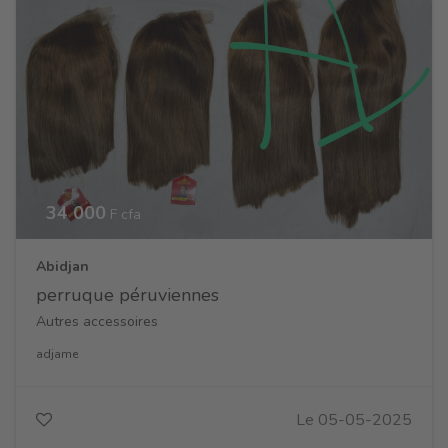
34 000
F cfa
Abidjan
perruque péruviennes
Autres accessoires
adjame
Le 05-05-2025