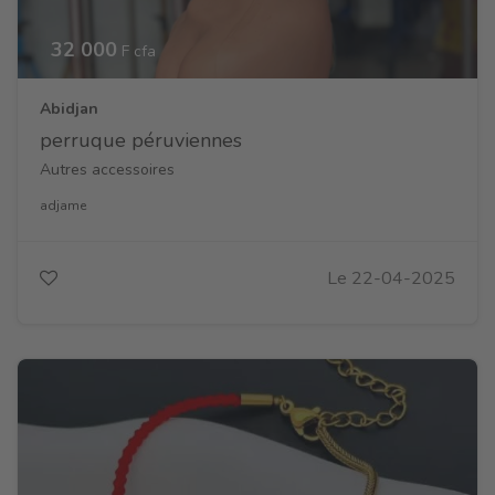
32 000
F cfa
Abidjan
perruque péruviennes
Autres accessoires
adjame
Le 22-04-2025