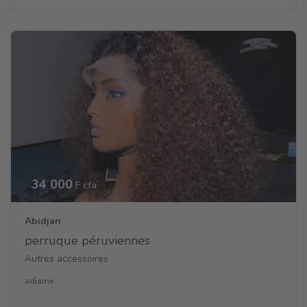
34 000
F cfa
Abidjan
perruque péruviennes
Autres accessoires
adjame