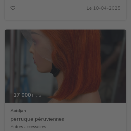
Le 10-04-2025
17 000
F cfa
Abidjan
perruque péruviennes
Autres accessoires