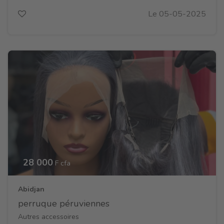
Le 05-05-2025
28 000
F cfa
Abidjan
perruque péruviennes
Autres accessoires