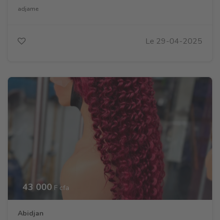
adjame
Le 29-04-2025
43 000
F cfa
Abidjan