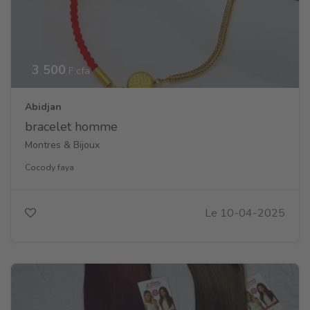
3 500
F cfa
Abidjan
bracelet homme
Montres & Bijoux
Cocody faya
Le 10-04-2025