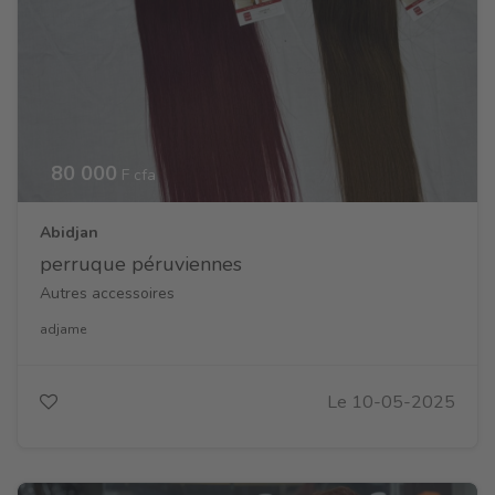
80 000
F cfa
Abidjan
perruque péruviennes
Autres accessoires
adjame
Le 10-05-2025