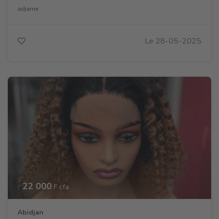
adjame
Le 28-05-2025
22 000
F cfa
Abidjan