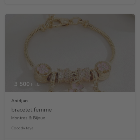
3 500
F cfa
Abidjan
bracelet femme
Montres & Bijoux
Cocody faya