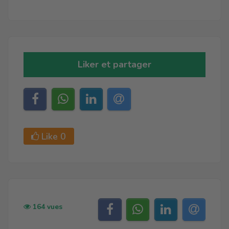
Liker et partager
Like
0
164 vues