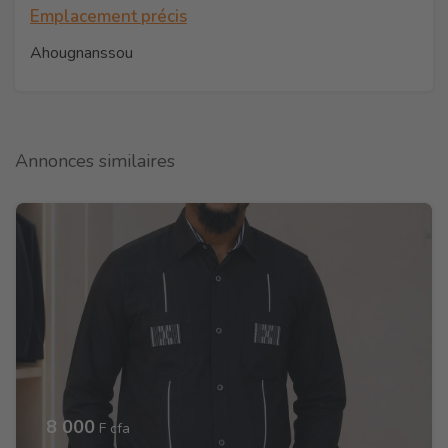
Emplacement précis
Ahougnanssou
Annonces similaires
8 000
F cfa