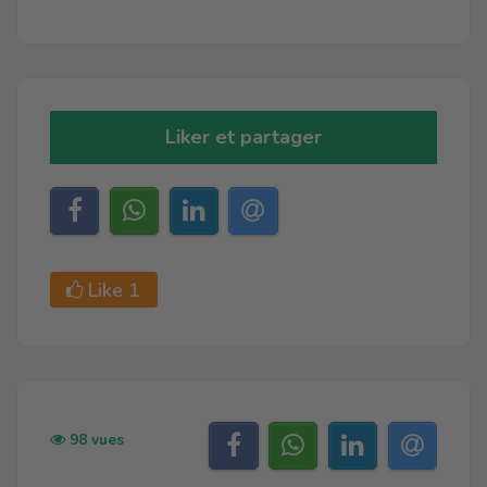
Liker et partager
Like
1
98 vues