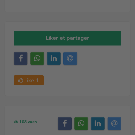
Liker et partager
Like
1
108 vues