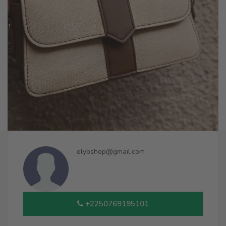
olybshop@gmail.com
+2250769195101