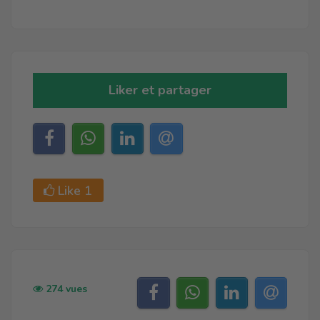
Liker et partager
Like
1
274 vues