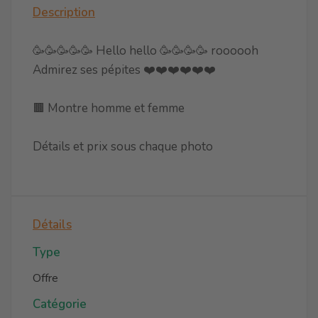
Description
🥳🥳🥳🥳🥳 Hello hello 🥳🥳🥳🥳 roooooh
Admirez ses pépites ❤️❤️❤️❤️❤️❤️
🟫 Montre homme et femme
Détails et prix sous chaque photo
Détails
Type
Offre
Catégorie