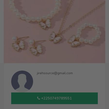
jirehsource@gmail.com
+2250749789551