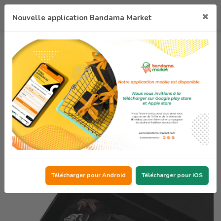
Nouvelle application Bandama Market
montre class
koumassi
10 000 F cfa
471 vues
Partager
Like
0
Télécharger pour Android
Télécharger pour iOS