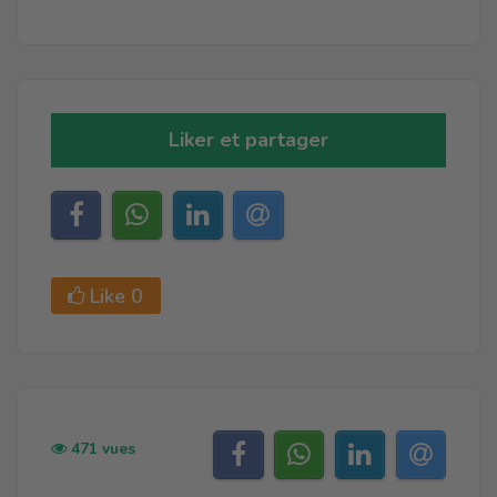
Liker et partager
Like
0
471 vues