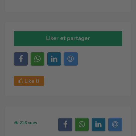
Liker et partager
Like
0
216 vues