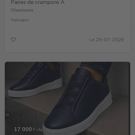
Paires de crampons A
Chaussures
Yopougon
Le 29-07-2026
17 000
F cfa