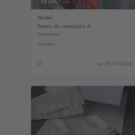
18 500
F cfa
Abidjan
Paires de crampons A
Chaussures
Yopougon
Le 29-07-2026