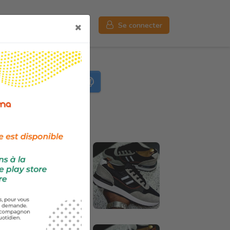
Déposer une annonce
Se connecter
Partager
Like
0