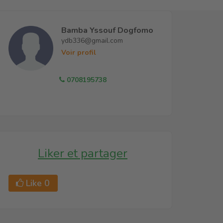
Bamba Yssouf Dogfomo
ydb336@gmail.com
Voir profil
0708195738
Liker et partager
Like
0